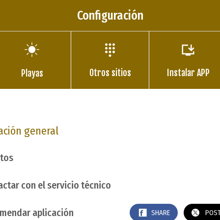
Configuración
Otros sitios
Instalar APP
Playas
ación general
itos
ctar con el servicio técnico
mendar aplicación
SHARE
POS