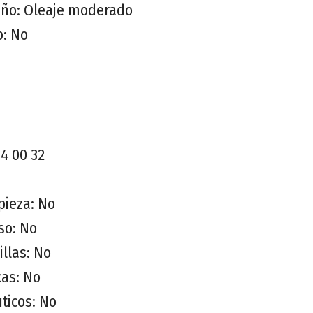
año: Oleaje moderado
o: No
84 00 32
pieza: No
so: No
illas: No
as: No
ticos: No