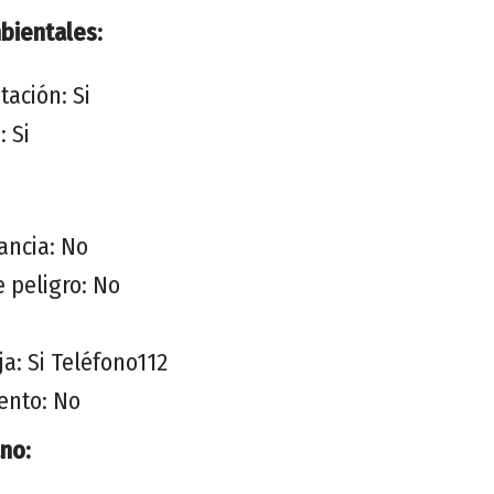
ientales:
tación: Si
 Si
ancia: No
e peligro: No
a: Si Teléfono112
ento: No
no: