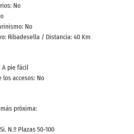
rios: No
No
rinismo: No
vo: Ribadesella / Distancia: 40 Km
 A pie fácil
e los accesos: No
a más próxima:
Si. N.º Plazas 50-100