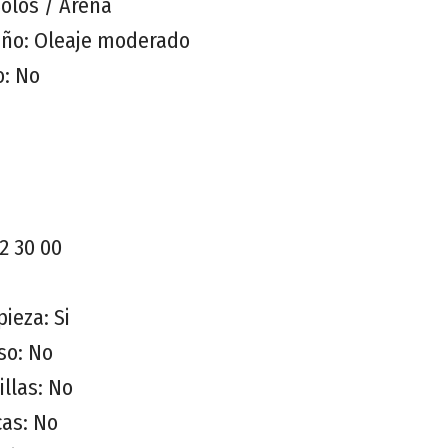
olos / Arena
año: Oleaje moderado
o: No
2 30 00
pieza: Si
so: No
illas: No
as: No