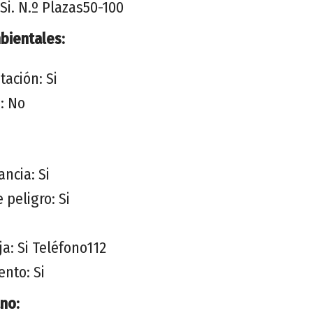
Si. N.º Plazas50-100
ientales:
tación: Si
: No
ancia: Si
 peligro: Si
a: Si Teléfono112
nto: Si
no: