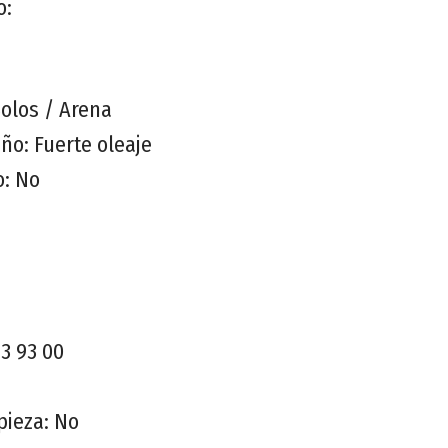
o:
olos / Arena
ño: Fuerte oleaje
o: No
63 93 00
pieza: No