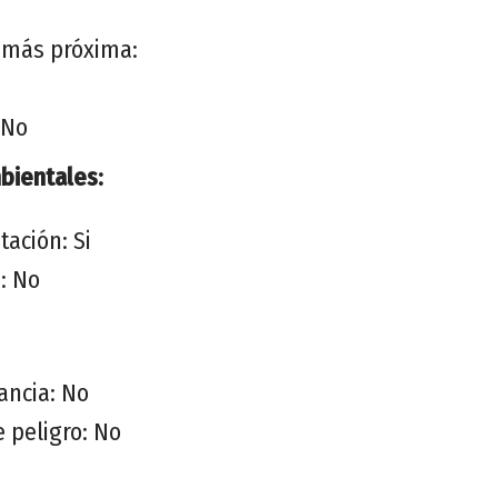
a más próxima:
 No
ientales:
tación: Si
: No
ancia: No
e peligro: No