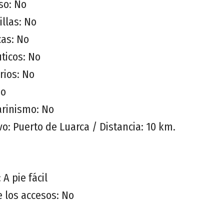
so: No
illas: No
as: No
ticos: No
rios: No
No
rinismo: No
o: Puerto de Luarca / Distancia: 10 km.
 A pie fácil
e los accesos: No