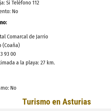
a: Si Teléfono 112
ento: No
no:
al Comarcal de Jarrio
io (Coaña)
63 93 00
ximada a la playa: 27 km.
ismo: No